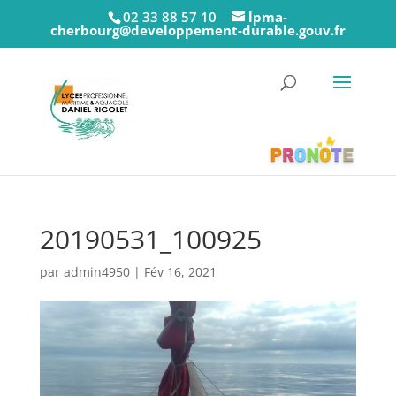
02 33 88 57 10
lpma-
cherbourg@developpement-durable.gouv.fr
20190531_100925
par
admin4950
|
Fév 16, 2021