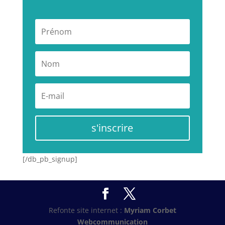
s'inscrire
[/db_pb_signup]
Refonte site internet :
Myriam Corbet
Webcommunication