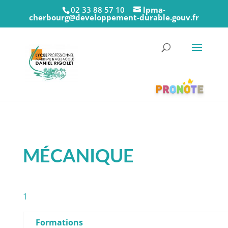
02 33 88 57 10
lpma-
cherbourg@developpement-durable.gouv.fr
MÉCANIQUE
1
Formations