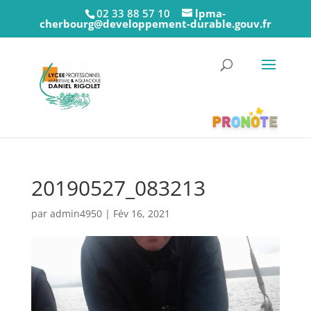
02 33 88 57 10
lpma-
cherbourg@developpement-durable.gouv.fr
20190527_083213
par
admin4950
|
Fév 16, 2021