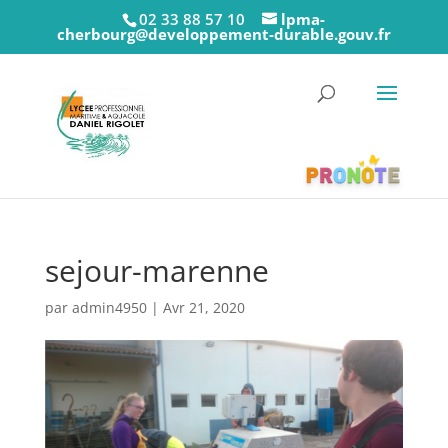
02 33 88 57 10
lpma-
cherbourg@developpement-durable.gouv.fr
sejour-marenne
par
admin4950
|
Avr 21, 2020