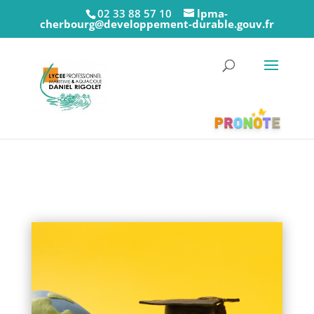
02 33 88 57 10
lpma-
cherbourg@developpement-durable.gouv.fr