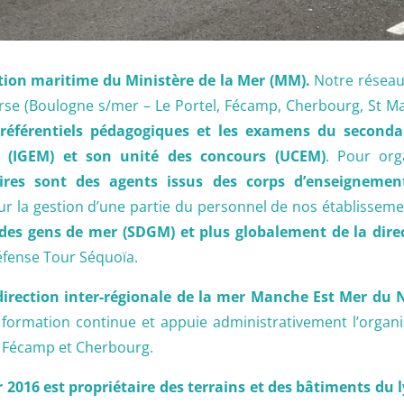
tion maritime du Ministère de la Mer (MM).
Notre réseau
rse (Boulogne s/mer – Le Portel, Fécamp, Cherbourg, St Malo
référentiels pédagogiques et les examens du secondai
e (IGEM) et son unité des concours (UCEM)
. Pour org
aires sont des agents issus des corps d’enseignement
ur la gestion d’une partie du personnel de nos établisseme
 des gens de mer (SDGM) et plus globalement de la dire
Défense Tour Séquoïa.
a direction inter-régionale de la mer Manche Est Mer d
 formation continue et appuie administrativement l’organis
, Fécamp et Cherbourg.
r 2016 est propriétaire des terrains et des bâtiments du