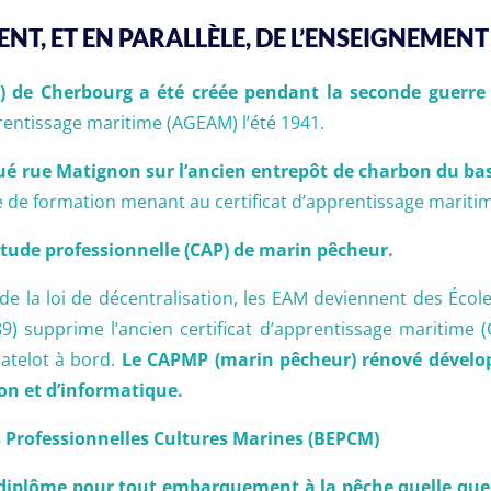
ENT, ET EN PARALLÈLE, DE L’ENSEIGNEME
M) de Cherbourg a été créée pendant la seconde guerr
rentissage maritime (AGEAM) l’été 1941.
ué rue Matignon sur l’ancien entrepôt de charbon du ba
ière de formation menant au certificat d’apprentissage maritim
titude professionnelle (CAP) de marin pêcheur.
 de la loi de décentralisation, les EAM deviennent des Éco
9) supprime l’ancien certificat d’apprentissage maritime 
matelot à bord.
Le CAPMP (marin pêcheur) rénové dévelo
on et d’informatique.
s Professionnelles Cultures Marines (BEPCM)
n diplôme pour tout embarquement à la pêche quelle que 