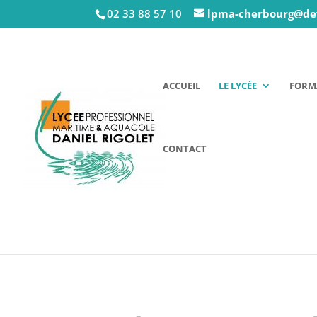
02 33 88 57 10
lpma-cherbourg@de
ACCUEIL
LE LYCÉE
FORMA
CONTACT